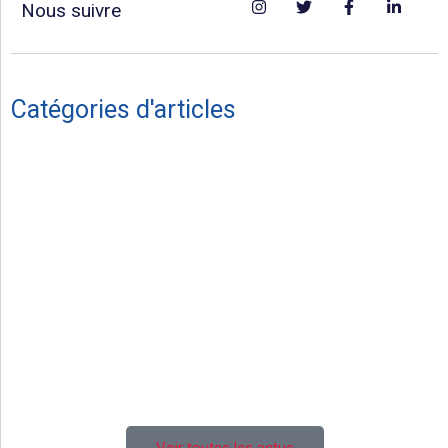
Nous suivre
Catégories d'articles
Vie du Club
Hommage
Séniors masculins
Féminines
Juniors U19
Cadets U16
Ecole de rugby