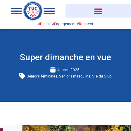
Aller
au
contenu
#
P
laisir
#
E
ngagement
#
R
espect
Super dimanche en vue
4 mars 2025
Séniors féminines
,
Séniors masculins
,
Vie du Club