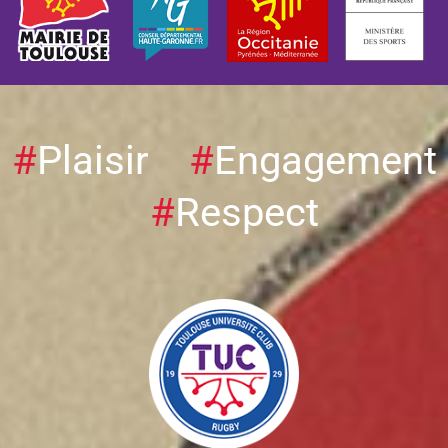
#
Plaisir
#
Engagement
#
Respect