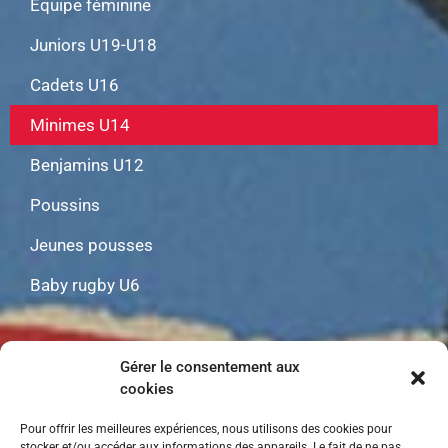
Equipe féminine
Juniors U19-U18
Cadets U16
Minimes U14
Benjamins U12
Poussins
Jeunes pousses
Baby rugby U6
Gérer le consentement aux
Mentions Légales
|
Gestion des cookies
cookies
Pour offrir les meilleures expériences, nous utilisons des cookies pour
stocker et/ou accéder aux informations des appareils. Le fait de ne pas