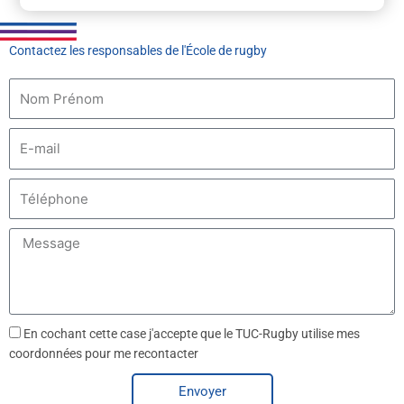
Contactez les responsables de l'École de rugby
N
o
m
E
-
m
E
a
-
i
m
l
M
a
e
i
s
l
s
a
En cochant cette case j'accepte que le TUC-Rugby utilise mes
g
coordonnées pour me recontacter
e
Envoyer