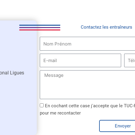
Contactez les entraîneurs
N
o
m
E
T
-
é
m
l
onal Ligues
M
a
é
e
i
p
s
l
h
s
o
a
En cochant cette case j'accepte que le TUC
n
g
pour me recontacter
e
e
Envoyer