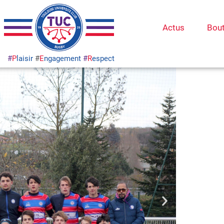
Actus
Bou
#
P
laisir
#
E
ngagement
#
R
espect