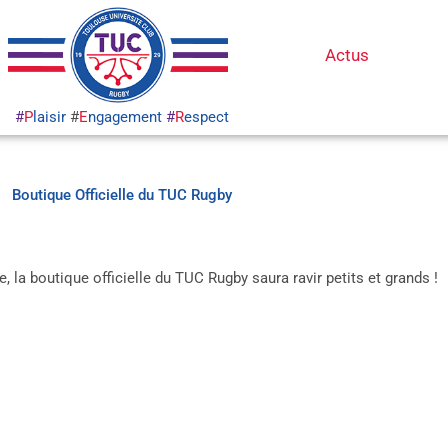
Actus
Bou
#
P
laisir
#
E
ngagement
#
R
espect
Boutique Officielle du TUC Rugby
, la boutique officielle du TUC Rugby saura ravir petits et grands !