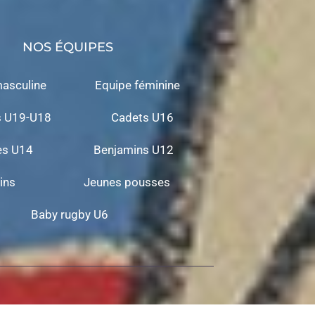
NOS ÉQUIPES
asculine
Equipe féminine
s U19-U18
Cadets U16
es U14
Benjamins U12
ins
Jeunes pousses
Baby rugby U6