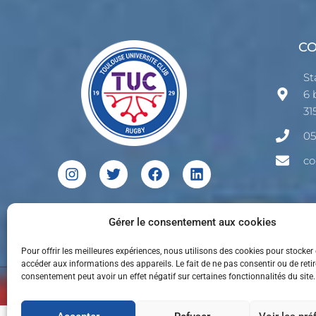
C
St
6 
31
05
co
I
T
F
L
n
w
a
i
s
i
c
n
t
t
e
k
a
t
b
e
Gérer le consentement aux cookies
g
e
o
d
r
r
o
i
Pour offrir les meilleures expériences, nous utilisons des cookies pour stocker
a
k
n
accéder aux informations des appareils. Le fait de ne pas consentir ou de reti
m
consentement peut avoir un effet négatif sur certaines fonctionnalités du site.