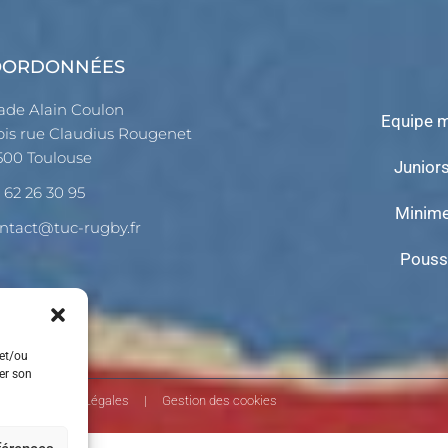
OORDONNÉES
ade Alain Coulon
Equipe m
bis rue Claudius Rougenet
500 Toulouse
Junior
 62 26 30 95
Minim
ntact@tuc-rugby.fr
Pouss
 et/ou
rer son
Mentions Légales
|
Gestion des cookies