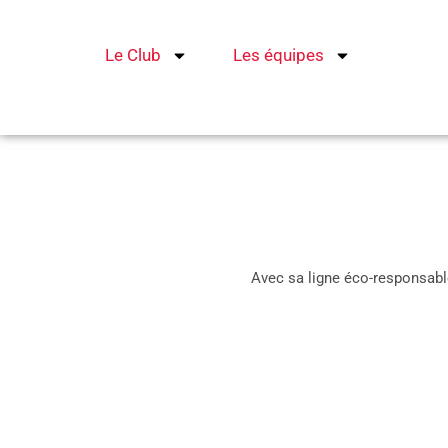
Aller
au
Le Club
Les équipes
contenu
Avec sa ligne éco-responsable