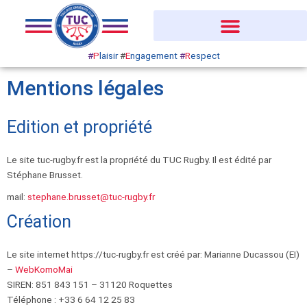
Aller
au
contenu
#
P
laisir
#
E
ngagement
#
R
espect
Mentions légales
Edition et propriété
Le site tuc-rugby.fr est la propriété du TUC Rugby. Il est édité par
Stéphane Brusset.
mail:
stephane.brusset@tuc-rugby.fr
Création
Le site internet https://tuc-rugby.fr est créé par: Marianne Ducassou (EI)
–
WebKomoMai
SIREN: 851 843 151 – 31120 Roquettes
Téléphone : +33 6 64 12 25 83