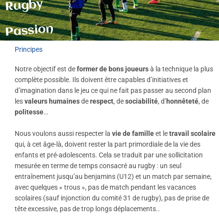
Rugby
Passion
Principes
Notre objectif est de
former de bons joueurs
à la technique la plus
complète possible. Ils doivent être capables d’initiatives et
d’imagination dans le jeu ce qui ne fait pas passer au second plan
les
valeurs humaines
de
respect
, de
sociabilité
, d’
honnêteté
, de
politesse
…
Nous voulons aussi respecter la
vie de famille
et le
travail scolaire
qui, à cet âge-là, doivent rester la part primordiale de la vie des
enfants et pré-adolescents. Cela se traduit par une sollicitation
mesurée en terme de temps consacré au rugby : un seul
entraînement jusqu’au benjamins (U12) et un match par semaine,
avec quelques « trous », pas de match pendant les vacances
scolaires (sauf injonction du comité 31 de rugby), pas de prise de
tête excessive, pas de trop longs déplacements..