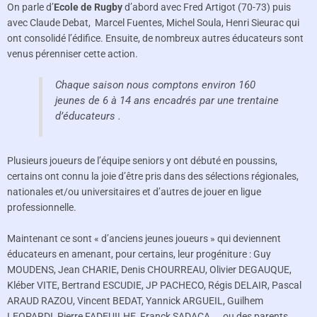
On parle d’
Ecole de Rugby
d’abord avec Fred Artigot (70-73) puis
avec Claude Debat, Marcel Fuentes, Michel Soula, Henri Sieurac qui
ont consolidé l’édifice. Ensuite, de nombreux autres éducateurs sont
venus pérenniser cette action.
Chaque saison nous comptons environ 160
jeunes de 6 à 14 ans encadrés par une trentaine
d’éducateurs .
Plusieurs joueurs de l’équipe seniors y ont débuté en poussins,
certains ont connu la joie d’être pris dans des sélections régionales,
nationales et/ou universitaires et d’autres de jouer en ligue
professionnelle.
Maintenant ce sont « d’anciens jeunes joueurs » qui deviennent
éducateurs en amenant, pour certains, leur progéniture : Guy
MOUDENS, Jean CHARIE, Denis CHOURREAU, Olivier DEGAUQUE,
Kléber VITE, Bertrand ESCUDIE, JP PACHECO, Régis DELAIR, Pascal
ARAUD RAZOU, Vincent BEDAT, Yannick ARGUEIL, Guilhem
LEOPARDI, Pierre FADEUILHE, Franck SADACA, … ou des parents,