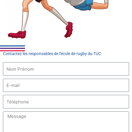
Contactez les responsables de l'école de rugby du TUC
N
o
m
E
-
m
E
a
-
i
m
l
M
a
e
i
s
l