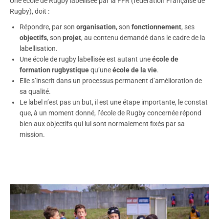
Une école de Rugby labellisée par la FFR (fédération Française de
Rugby), doit :
Répondre, par son
organisation
, son
fonctionnement
, ses
objectifs
, son
projet
, au contenu demandé dans le cadre de la
labellisation.
Une école de rugby labellisée est autant une
école de
formation rugbystique
qu’une
école de la vie
.
Elle s’inscrit dans un processus permanent d’amélioration de
sa qualité.
Le label n’est pas un but, il est une étape importante, le constat
que, à un moment donné, l’école de Rugby concernée répond
bien aux objectifs qui lui sont normalement fixés par sa
mission.