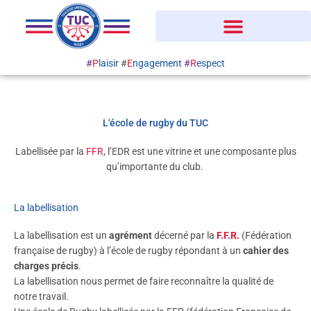
Aller
au
contenu
#
P
laisir
#
E
ngagement
#
R
espect
L'école de rugby du TUC
Labellisée par la
FFR
, l’EDR est une vitrine et une composante plus
qu’importante du club.
La labellisation
La labellisation est un
agrément
décerné par la
F.F.R.
(Fédération
française de rugby) à l’école de rugby répondant à un
cahier des
charges précis
.
La labellisation nous permet de faire reconnaître la qualité de
notre travail.