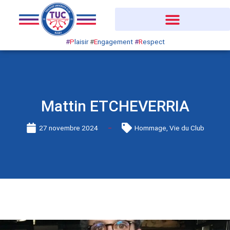
Aller
au
contenu
#
P
laisir
#
E
ngagement
#
R
espect
Mattin ETCHEVERRIA
27 novembre 2024
Hommage
,
Vie du Club