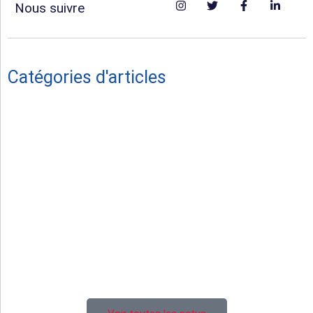
Nous suivre
Catégories d'articles
Vie du Club
Hommage
Séniors masculins
Féminines
Juniors U19
Cadets U16
Ecole de rugby