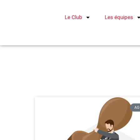
Aller
au
Le Club
Les équipes
contenu
AG