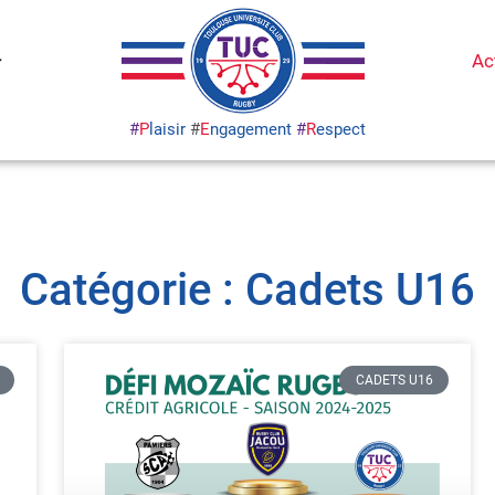
Ac
#
P
laisir
#
E
ngagement
#
R
espect
Catégorie : Cadets U16
CADETS U16