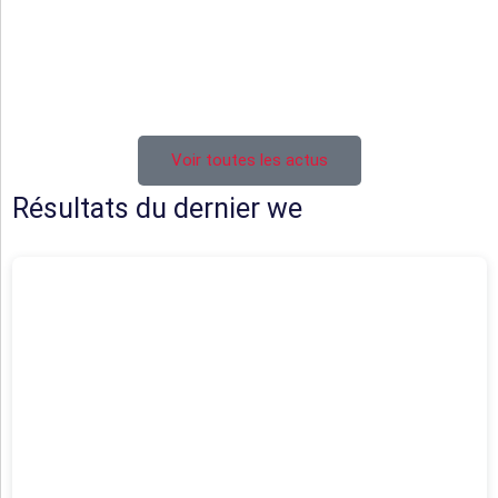
Juniors U19
Cadets U16
Ecole de rugby
Voir toutes les actus
Résultats du dernier we