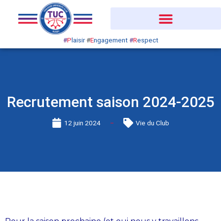
Aller
au
contenu
#
P
laisir
#
E
ngagement
#
R
espect
Recrutement saison 2024-2025
12 juin 2024
Vie du Club