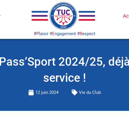
Ac
#
P
laisir
#
E
ngagement
#
R
espect
Pass’Sport 2024/25, déj
service !
12 juin 2024
Vie du Club