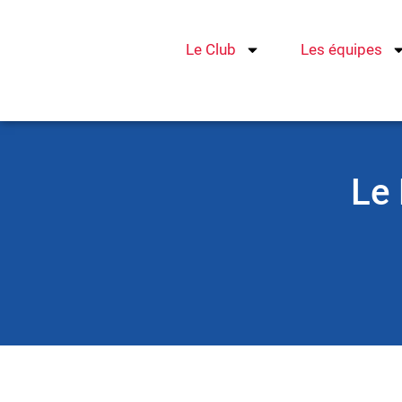
Aller
au
Le Club
Les équipes
contenu
Le 