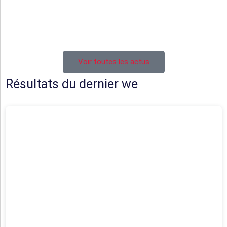
Cadets U16
Ecole de rugby
Voir toutes les actus
Résultats du dernier we