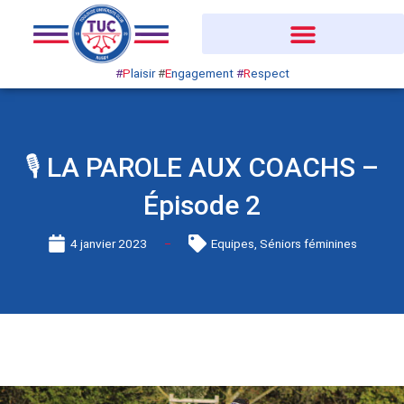
Aller
au
contenu
#
P
laisir
#
E
ngagement
#
R
espect
🎙️ LA PAROLE AUX COACHS –
Épisode 2
4 janvier 2023
Equipes
,
Séniors féminines