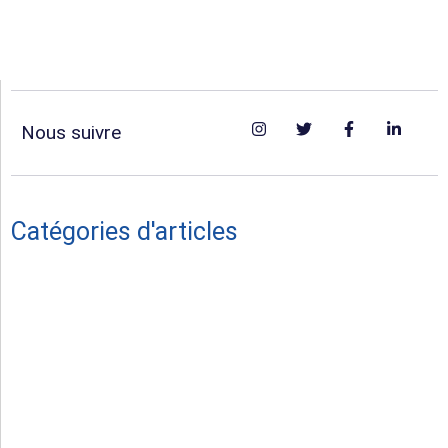
Nous suivre
Catégories d'articles
Vie du Club
Hommage
Séniors masculins
Féminines
Juniors U19