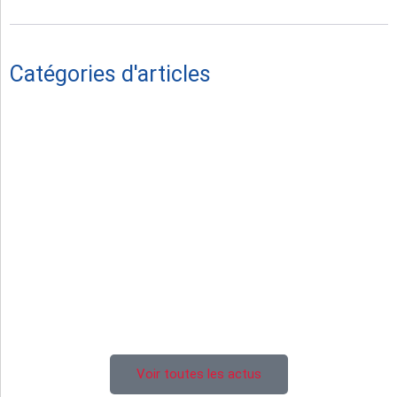
Catégories d'articles
Vie du Club
Hommage
Séniors masculins
Féminines
Juniors U19
Cadets U16
Ecole de rugby
Voir toutes les actus