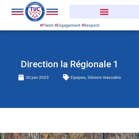
Aller
au
contenu
#
P
laisir
#
E
ngagement
#
R
espect
Direction la Régionale 1
30 juin 2023
Equipes
,
Séniors masculins