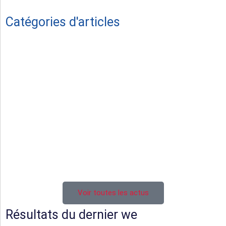
Catégories d'articles
Vie du Club
Hommage
Séniors masculins
Féminines
Juniors U19
Cadets U16
Ecole de rugby
Voir toutes les actus
Résultats du dernier we