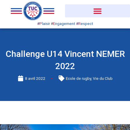
Aller
au
contenu
#
P
laisir
#
E
ngagement
#
R
espect
Challenge U14 Vincent NEMER
2022
8 avril 2022
Ecole de rugby
,
Vie du Club