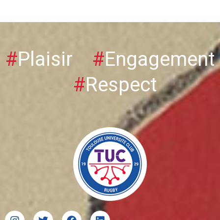
#
Plaisir
#
Engagement
#
Respect
I
T
F
L