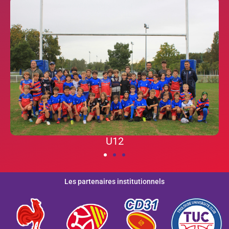
U12
U12
U8
U8
U10
Les partenaires institutionnels