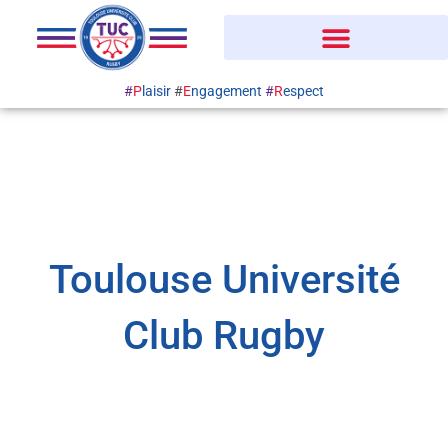
Aller
au
contenu
#
P
laisir
#
E
ngagement
#
R
espect
Toulouse Université
Club Rugby